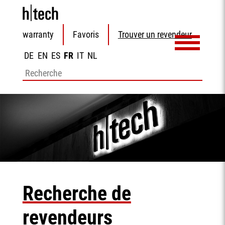
Aller
warranty
Favoris
Trouver un revendeur
au
contenu
DE
EN
ES
FR
IT
NL
Mots-
clés
Recherche de
revendeurs